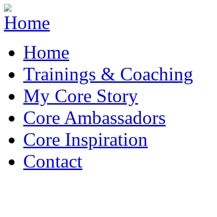
Skip to navigation
Overslaan en naar de inhoud gaan
Home
Trainings & Coaching
My Core Story
Core Ambassadors
Core Inspiration
Contact